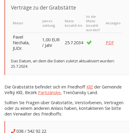
Verträge zu der Grabstätte
Ist die
Jahres
Miete
Miete
Mieter
Anzeigen
zahlung
bezahlt bis
bezahlt
worden?
Pavel
1,00 EUR
Nechala,
25.7.2034
PDF
/ Jahr
JUDr.
Das Datum, an dem die Daten zuletzt aktualisiert wurden:
25.7.2024
Die Grabstätte befindet sich im Friedhoff
Klíž
der Gemeinde
Veľký Klíž, Bezirk
Partizánske
, Trenčiansky Land.
Sollten Sie Fragen über Grabstätte, Verstorbenen, Vertragen
oder zu einem anderen Anlass haben, kontaktieren Sie bitte
den Verwalter des Friedhoffs:
038 / 542 92 22