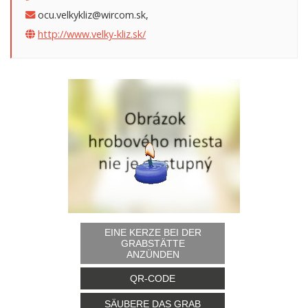
ocu.velkykliz@wircom.sk,
http://www.velky-kliz.sk/
EINE KERZE BEI DER
GRABSTÄTTE
ANZÜNDEN
QR-CODE
SÄUBERE DAS GRAB