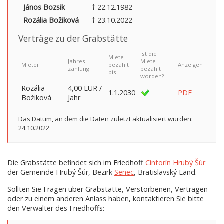
János Bozsik
† 22.12.1982
Rozália Božiková
† 23.10.2022
Verträge zu der Grabstätte
Ist die
Miete
Jahres
Miete
Mieter
bezahlt
Anzeigen
zahlung
bezahlt
bis
worden?
Rozália
4,00 EUR /
1.1.2030
PDF
Božiková
Jahr
Das Datum, an dem die Daten zuletzt aktualisiert wurden:
24.10.2022
Die Grabstätte befindet sich im Friedhoff
Cintorín Hrubý Šúr
der Gemeinde Hrubý Šúr, Bezirk
Senec
, Bratislavský Land.
Sollten Sie Fragen über Grabstätte, Verstorbenen, Vertragen
oder zu einem anderen Anlass haben, kontaktieren Sie bitte
den Verwalter des Friedhoffs: