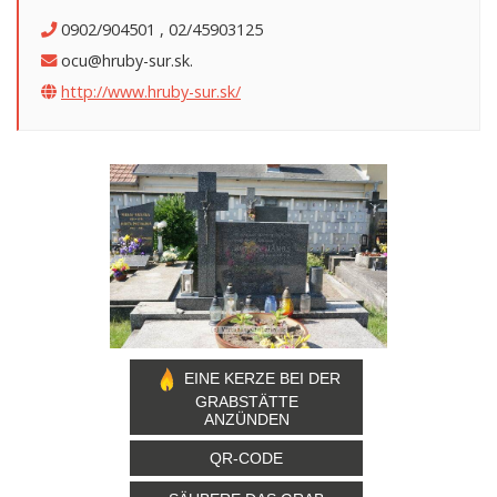
0902/904501 , 02/45903125
ocu@hruby-sur.sk.
http://www.hruby-sur.sk/
EINE KERZE BEI DER
GRABSTÄTTE
ANZÜNDEN
QR-CODE