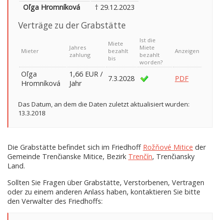
Oľga Hromníková
† 29.12.2023
Verträge zu der Grabstätte
Ist die
Miete
Jahres
Miete
Mieter
bezahlt
Anzeigen
zahlung
bezahlt
bis
worden?
Oľga
1,66 EUR /
7.3.2028
PDF
Hromníková
Jahr
Das Datum, an dem die Daten zuletzt aktualisiert wurden:
13.3.2018
Die Grabstätte befindet sich im Friedhoff
Rožňové Mitice
der
Gemeinde Trenčianske Mitice, Bezirk
Trenčín
, Trenčiansky
Land.
Sollten Sie Fragen über Grabstätte, Verstorbenen, Vertragen
oder zu einem anderen Anlass haben, kontaktieren Sie bitte
den Verwalter des Friedhoffs: