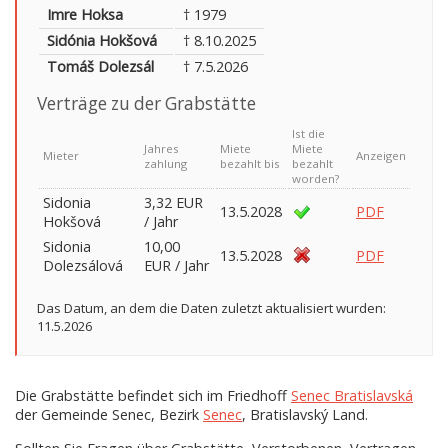
Imre Hoksa
† 1979
Sidónia Hokšová
† 8.10.2025
Tomáš Dolezsál
† 7.5.2026
Verträge zu der Grabstätte
Ist die
Jahres
Miete
Miete
Mieter
Anzeigen
zahlung
bezahlt bis
bezahlt
worden?
Sidonia
3,32 EUR
13.5.2028
PDF
Hokšová
/ Jahr
Sidonia
10,00
13.5.2028
PDF
Dolezsálová
EUR / Jahr
Das Datum, an dem die Daten zuletzt aktualisiert wurden:
11.5.2026
Die Grabstätte befindet sich im Friedhoff
Senec Bratislavská
der Gemeinde Senec, Bezirk
Senec
, Bratislavský Land.