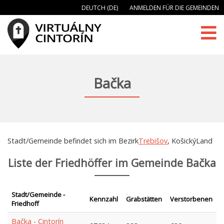
DEUTCH (DE)
ANMELDEN FÜR DIE GEMEINDEN
Bačka
Stadt/Gemeinde befindet sich im Bezirk
Trebišov
, KošickýLand
Liste der Friedhöffer im Gemeinde Bačka
Stadt/Gemeinde -
Kennzahl
Grabstätten
Verstorbenen
Friedhoff
Bačka - Cintorín