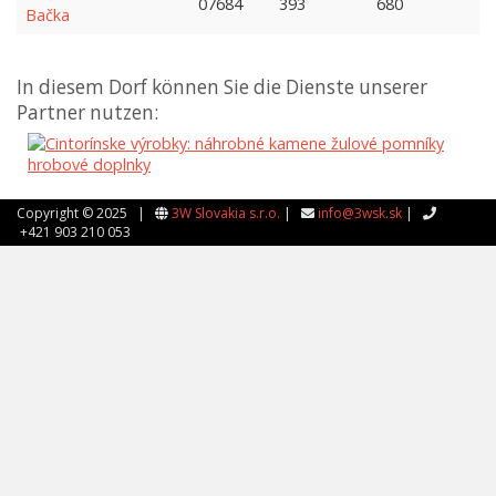
07684
393
680
Bačka
In diesem Dorf können Sie die Dienste unserer
Partner nutzen:
Copyright © 2025 |
3W Slovakia s.r.o.
|
info@3wsk.sk
|
+421 903 210 053