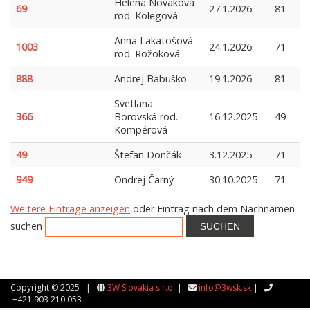
Helena Nováková
69
27.1.2026
81
rod. Kolegová
Anna Lakatošová
1003
24.1.2026
71
rod. Rožoková
888
Andrej Babuško
19.1.2026
81
Svetlana
366
Borovská rod.
16.12.2025
49
Kompérová
49
Štefan Dončák
3.12.2025
71
949
Ondrej Čarný
30.10.2025
71
Weitere Einträge anzeigen
oder Eintrag nach dem Nachnamen
suchen
SUCHEN
Copyright © 2025 |
3W Slovakia s.r.o.
|
info@3wsk.sk
|
+421 903 210 053