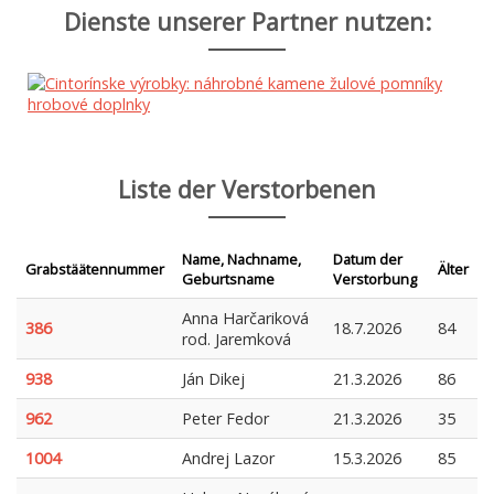
Dienste unserer Partner nutzen:
Liste der Verstorbenen
Name, Nachname,
Datum der
Grabstäätennummer
Älter
Geburtsname
Verstorbung
Anna Harčariková
386
18.7.2026
84
rod. Jaremková
938
Ján Dikej
21.3.2026
86
962
Peter Fedor
21.3.2026
35
1004
Andrej Lazor
15.3.2026
85