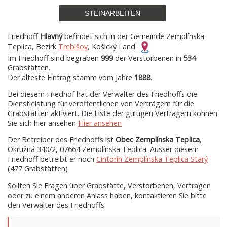
STEINARBEITEN
Friedhoff
Hlavný
befindet sich in der Gemeinde Zemplínska
Teplica, Bezirk
Trebišov
, Košický Land.
Im Friedhoff sind begraben
999
der Verstorbenen in
534
Grabstätten.
Der älteste Eintrag stamm vom Jahre
1888
.
Bei diesem Friedhof hat der Verwalter des Friedhoffs die
Dienstleistung für veröffentlichen von Verträgern für die
Grabstätten aktiviert. Die Liste der gültigen Verträgern können
Sie sich hier ansehen
Hier ansehen
Der Betreiber des Friedhoffs ist
Obec Zemplínska Teplica
,
Okružná 340/2, 07664 Zemplínska Teplica. Ausser diesem
Friedhoff betreibt er noch
Cintorín Zemplínska Teplica Starý
(477 Grabstätten)
Sollten Sie Fragen über Grabstätte, Verstorbenen, Vertragen
oder zu einem anderen Anlass haben, kontaktieren Sie bitte
den Verwalter des Friedhoffs: