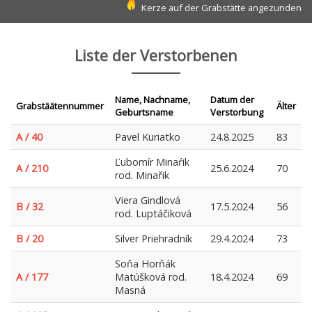
Kerze auf der Grabstätte angezunden
Liste der Verstorbenen
Name, Nachname,
Datum der
Grabstäätennummer
Älter
Geburtsname
Verstorbung
A / 40
Pavel Kuriatko
24.8.2025
83
Ľubomír Minaŕik
A / 210
25.6.2024
70
rod. Minařik
Viera Gindlová
B / 32
17.5.2024
56
rod. Luptáčiková
B / 20
Silver Priehradník
29.4.2024
73
Soňa Horňák
A / 177
Matúšková rod.
18.4.2024
69
Masná