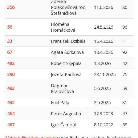
Zdenka
356
Polakovičová rod.
11.6.2026
80
Štefaničková
Filoména
56
24.5.2026
96
Hornáčková
33
František Dzíbela
15.4.2026
-
67
Agáta Šurkalová
10.4.2026
92
482
Róbert Skýpala
1.3.2026
42
290
Jozefa Partlová
23.11.2025
75
Dagmar
493
5.6.2025
59
Kralovičová
492
Emil Paľa
2.5.2025
81
464
Peter Augustín
12.3.2023
47
467
Igor Čambál
8.10.2022
59
Weitere Einträge anzeigen
oder Eintrag nach dem Nachnamen