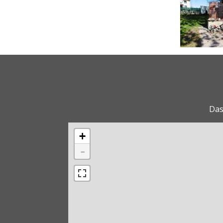
Das
+
-