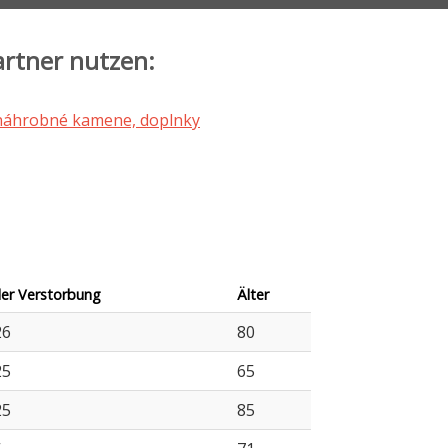
artner nutzen:
er Verstorbung
Älter
26
80
25
65
25
85