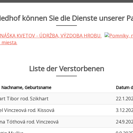
iedhof können Sie die Dienste unserer P
Liste der Verstorbenen
 Nachname, Geburtsname
Datum d
art Tibor rod. Szikhart
22.1.20
el Vinczeová rod. Kissová
3.12.20
nna Tóthová rod. Vinczeová
24.9.20