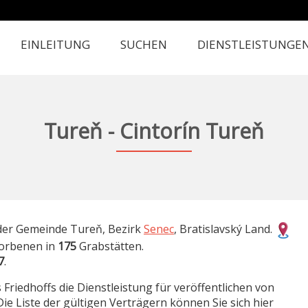
EINLEITUNG
SUCHEN
DIENSTLEISTUNGE
Tureň - Cintorín Tureň
 der Gemeinde Tureň, Bezirk
Senec
, Bratislavský Land.
orbenen in
175
Grabstätten.
7
.
 Friedhoffs die Dienstleistung für veröffentlichen von
Die Liste der gültigen Verträgern können Sie sich hier