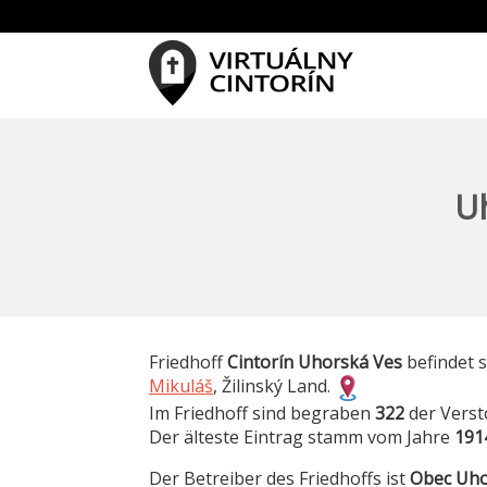
Uh
Friedhoff
Cintorín Uhorská Ves
befindet 
Mikuláš
, Žilinský Land.
Im Friedhoff sind begraben
322
der Verst
Der älteste Eintrag stamm vom Jahre
191
Der Betreiber des Friedhoffs ist
Obec Uho