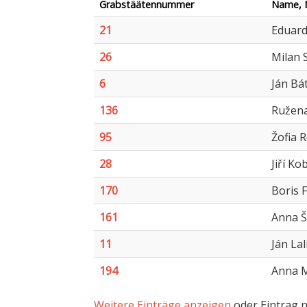
Grabstäätennummer
Name, 
21
Eduard
26
Milan 
6
Ján Bá
136
Ružena
95
Žofia 
28
Jiří Ko
170
Boris 
161
Anna Š
11
Ján Lal
194
Anna M
Weitere Einträge anzeigen
oder Eintrag