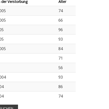
 der Verstorbung
Älter
2005
74
2005
66
05
96
05
93
2005
84
71
56
2004
93
04
86
04
74
SUCHEN