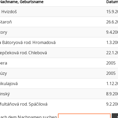
Nachname, Geburtsname
Datum
 Hvizdoš
15.9.
Staroň
26.6.
tory
9.4.20
 Bátoryová rod. Hromadová
1.3.20
Repčeková rod. Chlebová
22.1.
bera
2005
Fúzy
2005
ikulajová
1.12.
inský
8.9.20
ultáňová rod. Spáčilová
9.2.20
 nach dem Nachnamen suchen