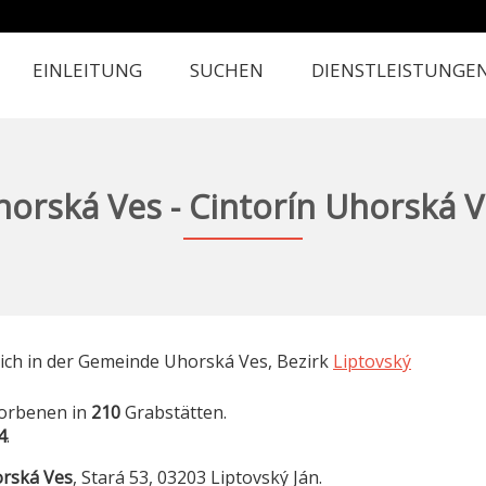
EINLEITUNG
SUCHEN
DIENSTLEISTUNGE
orská Ves - Cintorín Uhorská 
sich in der Gemeinde Uhorská Ves, Bezirk
Liptovský
orbenen in
210
Grabstätten.
4
.
rská Ves
, Stará 53, 03203 Liptovský Ján.