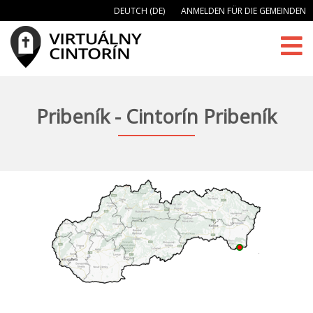
DEUTCH (DE)
ANMELDEN FÜR DIE GEMEINDEN
Pribeník - Cintorín Pribeník