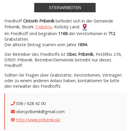
STEINARBEITEN
Friedhoff
Cintorín Pribeník
befindet sich in der Gemeinde
Pribeník, Bezirk
Trebišov
, Košický Land.
Im Friedhoff sind begraben
1168
der Verstorbenen in
712
Grabstätten.
Der älteste Eintrag stamm vom Jahre
1894
.
Der Betreiber des Friedhoffs ist
Obec Pribeník
, Petőfiho 276,
07651 Pribeník. Betreiber/Gemeinde betreibt nur dieses
Friedhoff.
Sollten Sie Fragen über Grabstätte, Verstorbenen, Vertragen
oder zu einem anderen Anlass haben, kontaktieren Sie bitte
den Verwalter des Friedhoffs:
056 / 628 42 00
obecpribenik@gmail.com
http://www.pribenik.sk/