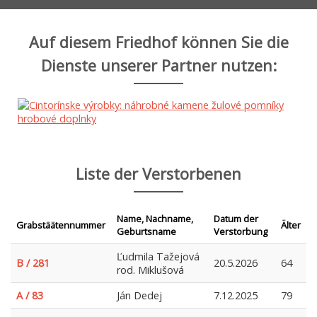
Auf diesem Friedhof können Sie die
Dienste unserer Partner nutzen:
Liste der Verstorbenen
Name, Nachname,
Datum der
Grabstäätennummer
Älter
Geburtsname
Verstorbung
Ľudmila Tažejová
B / 281
20.5.2026
64
rod. Miklušová
A / 83
Ján Dedej
7.12.2025
79