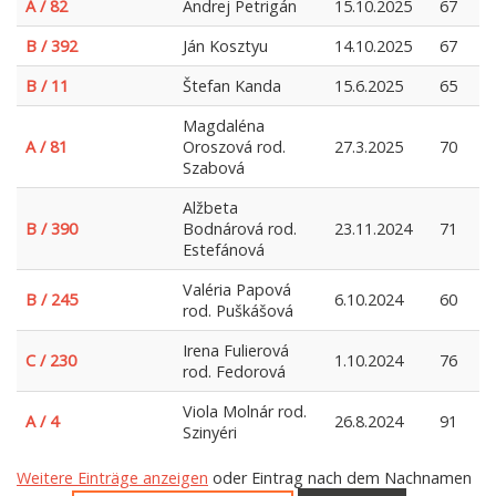
A / 82
Andrej Petrigán
15.10.2025
67
B / 392
Ján Kosztyu
14.10.2025
67
B / 11
Štefan Kanda
15.6.2025
65
Magdaléna
A / 81
Oroszová rod.
27.3.2025
70
Szabová
Alžbeta
B / 390
Bodnárová rod.
23.11.2024
71
Estefánová
Valéria Papová
B / 245
6.10.2024
60
rod. Puškášová
Irena Fulierová
C / 230
1.10.2024
76
rod. Fedorová
Viola Molnár rod.
A / 4
26.8.2024
91
Szinyéri
Weitere Einträge anzeigen
oder Eintrag nach dem Nachnamen