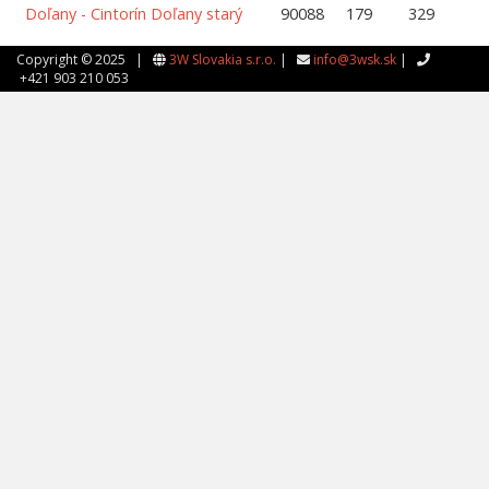
Doľany - Cintorín Doľany starý
90088
179
329
Copyright © 2025 |
3W Slovakia s.r.o.
|
info@3wsk.sk
|
+421 903 210 053