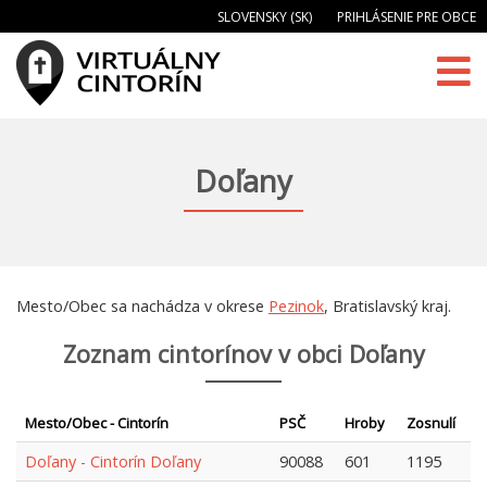
SLOVENSKY (SK)
PRIHLÁSENIE PRE OBCE
Doľany
Mesto/Obec sa nachádza v okrese
Pezinok
, Bratislavský kraj.
Zoznam cintorínov v obci Doľany
Mesto/Obec - Cintorín
PSČ
Hroby
Zosnulí
Doľany - Cintorín Doľany
90088
601
1195