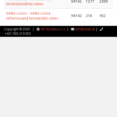
94142
1277
2369
rímskokatolícka cirkev
Veľké Lovce - Veľké Lovce -
94142
216
452
reformovaná kresťanská cirkev
Copyright © 2025 |
3W Slovakia s.r.o.
|
info@3wsk.sk
|
+421 903 210 053