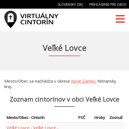
SLOVENSKY (SK)
PRIHLÁSENIE PRE OBCE
Veľké Lovce
Mesto/Obec sa nachádza v okrese
Nové Zámky
, Nitriansky
kraj.
Zoznam cintorínov v obci Veľké Lovce
Mesto/Obec - Cintorín
PSČ
Hroby
Zosnulí
Veľké Lovce - Veľké Lovce -