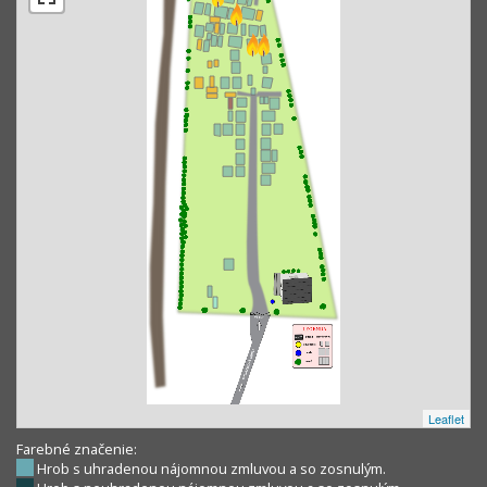
Leaflet
Farebné značenie:
Hrob s uhradenou nájomnou zmluvou a so zosnulým.