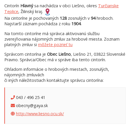
Cintorín
Hlavný
sa nachádza v obci Liešno, okres
Turčianske
Teplice
, Žilinský kraj.
Na cintoríne je pochovaných
128
zosnulých v
94
hroboch.
Najstarší záznam pochádza z roku
1904
.
Na tomto cintoríne má správca aktivovanú službu
zverejňovania nájomných zmluv za hrobové miesta. Zoznam
platných zmluv si
môžete pozrieť tu
Správcom cintorína je
Obec Liešno
, Liešno 21, 03822 Slovenské
Pravno. Správca/Obec má v správe iba tento cintorín.
Ohľadom informácie o hrobových miestach, zosnulých,
nájomných zmluvách
či iných náležitostiach kontaktujte správcu cintorína:
043 / 496 25 41
obecny@gaya.sk
http://www.liesno.ocu.sk/