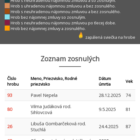
Hrob s neuhradenou nájomnou zmluvou a so zosnulým.
Hrob s uhradenou nájomnou zmluvou a bez zosnulého.
Hrob s neuhradenou nájomnou zmluvou a bez zosnulého.
Hrob bez nájomnej zmluvy so zosnulým.
Hrob s neuhradenou nájomnou zmluvou po tlecej dobe.
Hrob bez nájomnej zmluvy a zosnulého.
zapálená sviečka na hrobe
Zoznam zosnulých
Číslo
Meno, Priezvisko, Rodné
Dátum
Vek
hrobu
priezvisko
úmrtia
93
Pavel Nepela
28.12.2025
74
Vilma Judáková rod.
80
9.5.2025
81
Sihlovcová
Libuša Gombarčeková rod.
26
24.4.2025
87
Stuchlá