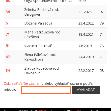
68
Oľga Sprateková rod. Ličková
2025
-
Želmíra Buchová rod.
36
2.1.2023
92
Balogová
6
Božena Pálešová
23.4.2022
79
Mária Petrovičová rod.
71
18.4.2021
74
Pálešová
51
Vladimír Petrovič
7.8.2019
78
Elena Pálešová rod.
67
24.4.2019
73
Kalvostrová
Zlatica Kovačová rod.
34
22.2.2017
58
Bakošová
Zobraziť ďaľšie záznamy
alebo vyhľadať záznam podľa
priezviska:
VYHĽADAŤ