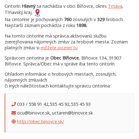
Cintorín
Hlavný
sa nachádza v obci Bíňovce, okres
Trnava
,
Trnavský kraj.
Na cintoríne je pochovaných
760
zosnulých v
329
hroboch.
Najstarší záznam pochádza z roku
1898
.
Na tomto cintoríne má správca aktivovanú službu
zverejňovania nájomných zmluv za hrobové miesta. Zoznam
platných zmluv si
môžete pozrieť tu
Správcom cintorína je
Obec Bíňovce
, Bíňovce 134, 91907
Bíňovce. Správca/Obec má v správe iba tento cintorín.
Ohľadom informácie o hrobových miestach, zosnulých,
nájomných zmluvách
či iných náležitostiach kontaktujte správcu cintorína:
033 / 558 91 42,535 45 92,535 45 93
ocu@binovce.sk, uctaren@binovce.sk
http://obec.binovce.sk/