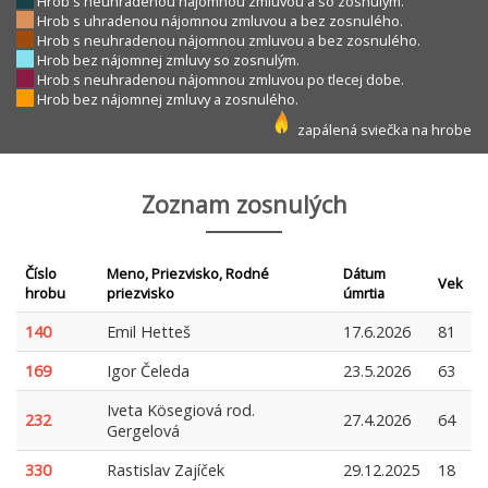
Hrob s neuhradenou nájomnou zmluvou a so zosnulým.
Hrob s uhradenou nájomnou zmluvou a bez zosnulého.
Hrob s neuhradenou nájomnou zmluvou a bez zosnulého.
Hrob bez nájomnej zmluvy so zosnulým.
Hrob s neuhradenou nájomnou zmluvou po tlecej dobe.
Hrob bez nájomnej zmluvy a zosnulého.
zapálená sviečka na hrobe
Zoznam zosnulých
Číslo
Meno, Priezvisko, Rodné
Dátum
Vek
hrobu
priezvisko
úmrtia
140
Emil Hetteš
17.6.2026
81
169
Igor Čeleda
23.5.2026
63
Iveta Kösegiová rod.
232
27.4.2026
64
Gergelová
330
Rastislav Zajíček
29.12.2025
18