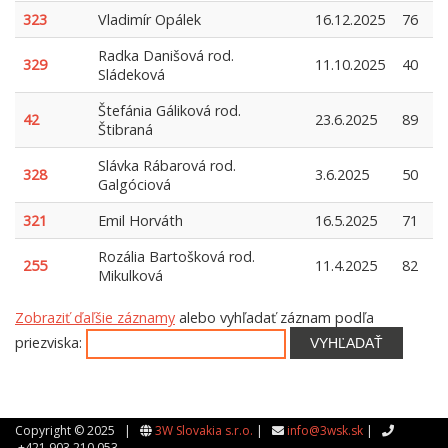
323
Vladimír Opálek
16.12.2025
76
Radka Danišová rod.
329
11.10.2025
40
Sládeková
Štefánia Gáliková rod.
42
23.6.2025
89
Štibraná
Slávka Rábarová rod.
328
3.6.2025
50
Galgóciová
321
Emil Horváth
16.5.2025
71
Rozália Bartošková rod.
255
11.4.2025
82
Mikulková
Zobraziť ďaľšie záznamy
alebo vyhľadať záznam podľa
priezviska:
VYHĽADAŤ
Copyright © 2025 |
3W Slovakia s.r.o.
|
info@3wsk.sk
|
+421 903 210 053