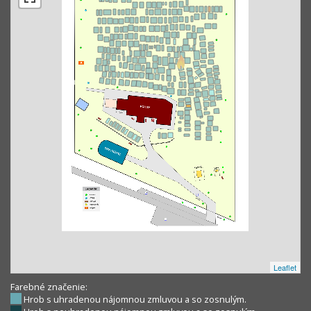
Leaflet
Farebné značenie:
Hrob s uhradenou nájomnou zmluvou a so zosnulým.