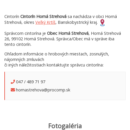
Cintorín
Cintorín Horná Strehová
sa nachádza v obci Horná
Strehová, okres
Veľký Krtíš
, Banskobystrický kraj.
Správcom cintorína je
Obec Horná Strehová
, Horná Strehová
26, 99102 Horná Strehová. Správca/Obec má v správe iba
tento cintorín.
Ohľadom informácie o hrobových miestach, zosnulých,
nájomných zmluvách
či iných náležitostiach kontaktujte správcu cintorína:
047 / 489 71 97
hornastrehova@procomp.sk
Fotogaléria