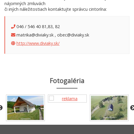
nájomných zmluvách
či iných náležitostiach kontaktujte správcu cintorína:
046 / 546 40 81,83, 82
matrika@diviaky.sk , obec@diviaky.sk
http://www.diviaky.sk/
Fotogaléria