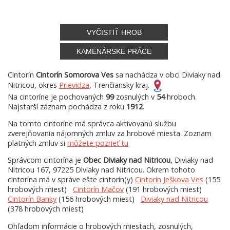
VYČISTIŤ HROB
KAMENÁRSKE PRÁCE
Cintorín
Cintorín Somorova Ves
sa nachádza v obci Diviaky nad
Nitricou, okres
Prievidza
, Trenčiansky kraj.
Na cintoríne je pochovaných
99
zosnulých v
54
hroboch.
Najstarší záznam pochádza z roku
1912
.
Na tomto cintoríne má správca aktivovanú službu
zverejňovania nájomných zmluv za hrobové miesta. Zoznam
platných zmluv si
môžete pozrieť tu
Správcom cintorína je
Obec Diviaky nad Nitricou
, Diviaky nad
Nitricou 167, 97225 Diviaky nad Nitricou. Okrem tohoto
cintorína má v správe ešte cintorín(y)
Cintorín Ješkova Ves
(155
hrobových miest)
Cintorín Mačov
(191 hrobových miest)
Cintorín Banky
(156 hrobových miest)
Diviaky nad Nitricou
(378 hrobových miest)
Ohľadom informácie o hrobových miestach, zosnulých,