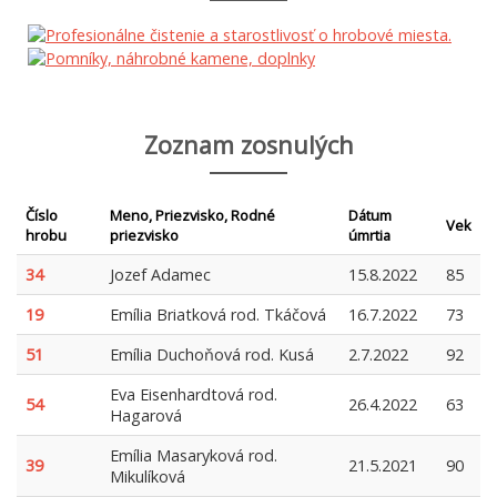
Zoznam zosnulých
Číslo
Meno, Priezvisko, Rodné
Dátum
Vek
hrobu
priezvisko
úmrtia
34
Jozef Adamec
15.8.2022
85
19
Emília Briatková rod. Tkáčová
16.7.2022
73
51
Emília Duchoňová rod. Kusá
2.7.2022
92
Eva Eisenhardtová rod.
54
26.4.2022
63
Hagarová
Emília Masaryková rod.
39
21.5.2021
90
Mikulíková