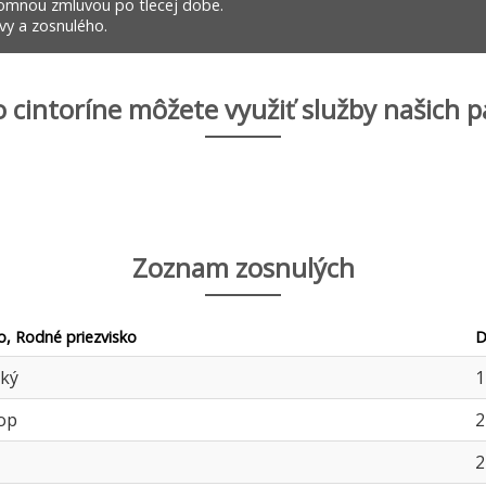
omnou zmluvou po tlecej dobe.
y a zosnulého.
 cintoríne môžete využiť služby našich p
Zoznam zosnulých
o, Rodné priezvisko
D
ský
1
op
2
2