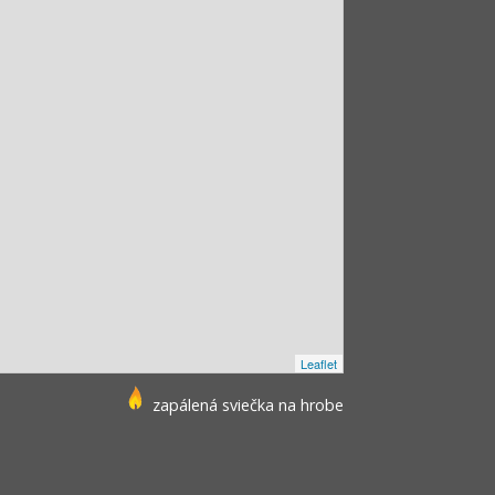
Leaflet
zapálená sviečka na hrobe