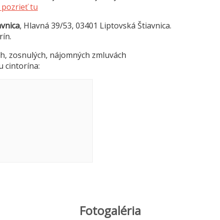
pozrieť tu
avnica
, Hlavná 39/53, 03401 Liptovská Štiavnica.
rín.
h, zosnulých, nájomných zmluvách
u cintorína:
Fotogaléria