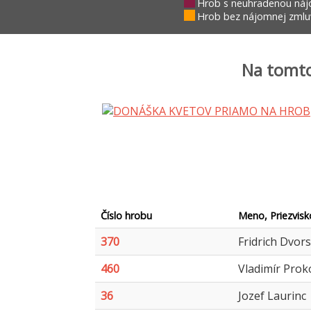
Hrob s neuhradenou náj
Hrob bez nájomnej zmluv
Na tomto
Číslo hrobu
Meno, Priezvisk
370
Fridrich Dvor
460
Vladimír Prok
36
Jozef Laurinc