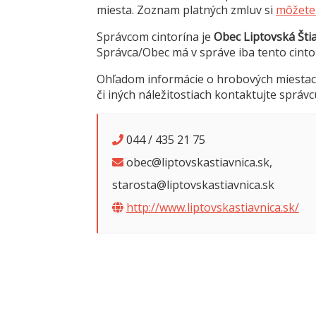
miesta. Zoznam platných zmluv si
môžete 
Správcom cintorína je
Obec Liptovská Šti
Správca/Obec má v správe iba tento cinto
Ohľadom informácie o hrobových miestac
či iných náležitostiach kontaktujte správc
044 / 435 21 75
obec@liptovskastiavnica.sk,
starosta@liptovskastiavnica.sk
http://www.liptovskastiavnica.sk/