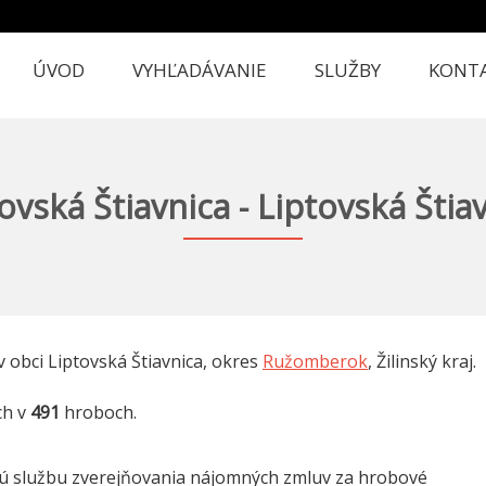
ÚVOD
VYHĽADÁVANIE
SLUŽBY
KONT
ovská Štiavnica - Liptovská Štia
 obci Liptovská Štiavnica, okres
Ružomberok
, Žilinský kraj.
ch v
491
hroboch.
nú službu zverejňovania nájomných zmluv za hrobové