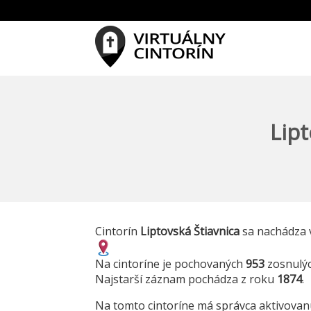
Lipt
Cintorín
Liptovská Štiavnica
sa nachádza v
Na cintoríne je pochovaných
953
zosnulý
Najstarší záznam pochádza z roku
1874
.
Na tomto cintoríne má správca aktivova