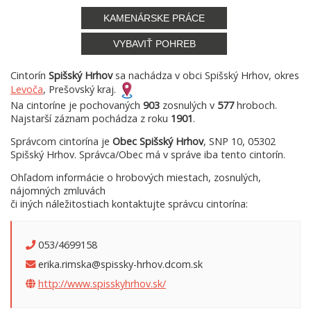
KAMENÁRSKE PRÁCE
VYBAVIŤ POHREB
Cintorín
Spišský Hrhov
sa nachádza v obci Spišský Hrhov, okres
Levoča
, Prešovský kraj.
Na cintoríne je pochovaných
903
zosnulých v
577
hroboch.
Najstarší záznam pochádza z roku
1901
.
Správcom cintorína je
Obec Spišský Hrhov
, SNP 10, 05302
Spišský Hrhov. Správca/Obec má v správe iba tento cintorín.
Ohľadom informácie o hrobových miestach, zosnulých,
nájomných zmluvách
či iných náležitostiach kontaktujte správcu cintorína:
053/4699158
erika.rimska@spissky-hrhov.dcom.sk
http://www.spisskyhrhov.sk/