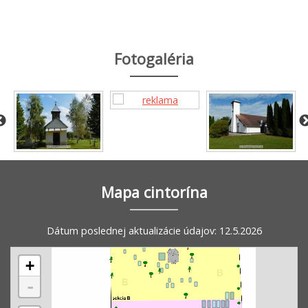
Fotogaléria
Mapa cintorína
Dátum poslednej aktualizácie údajov: 12.5.2026
+
-