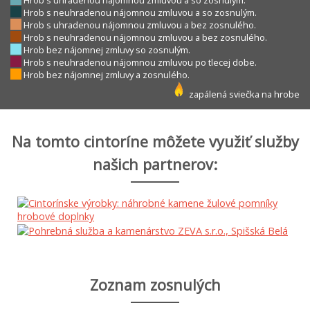
Hrob s uhradenou nájomnou zmluvou a so zosnulým.
Hrob s neuhradenou nájomnou zmluvou a so zosnulým.
Hrob s uhradenou nájomnou zmluvou a bez zosnulého.
Hrob s neuhradenou nájomnou zmluvou a bez zosnulého.
Hrob bez nájomnej zmluvy so zosnulým.
Hrob s neuhradenou nájomnou zmluvou po tlecej dobe.
Hrob bez nájomnej zmluvy a zosnulého.
zapálená sviečka na hrobe
Na tomto cintoríne môžete využiť služby
našich partnerov:
Zoznam zosnulých