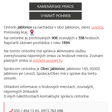
KAMENÁRSKE PRÁCE
VYBAVIŤ POHREB
Cintorín
Jablonov
sa nachádza v obci Jablonov, okres
Levoča
,
Prešovský kraj.
Na cintoríne je pochovaných
906
zosnulých v
558
hroboch.
Najstarší záznam pochádza z roku
1894
.
Na tomto cintoríne má správca aktivovanú službu
zverejňovania nájomných zmluv za hrobové miesta. Zoznam
platných zmluv si
môžete pozrieť tu
Správcom cintorína je
Obec Jablonov
, Jablonov 165, 05303
Jablonov pri Levoči. Správca/Obec má v správe iba tento
cintorín.
Ohľadom informácie o hrobových miestach, zosnulých,
nájomných zmluvách
či iných náležitostiach kontaktujte správcu cintorína:
053 / 454 13 63, 0915 783 698