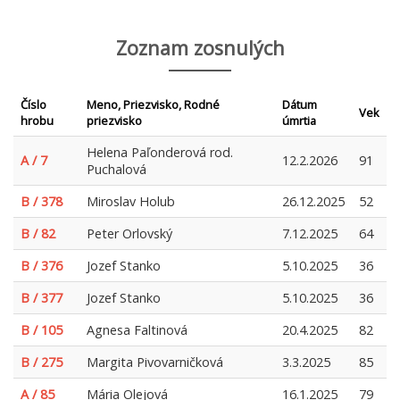
Zoznam zosnulých
Číslo
Meno, Priezvisko, Rodné
Dátum
Vek
hrobu
priezvisko
úmrtia
Helena Paľonderová rod.
A / 7
12.2.2026
91
Puchalová
B / 378
Miroslav Holub
26.12.2025
52
B / 82
Peter Orlovský
7.12.2025
64
B / 376
Jozef Stanko
5.10.2025
36
B / 377
Jozef Stanko
5.10.2025
36
B / 105
Agnesa Faltinová
20.4.2025
82
B / 275
Margita Pivovarničková
3.3.2025
85
A / 85
Mária Olejová
16.1.2025
79