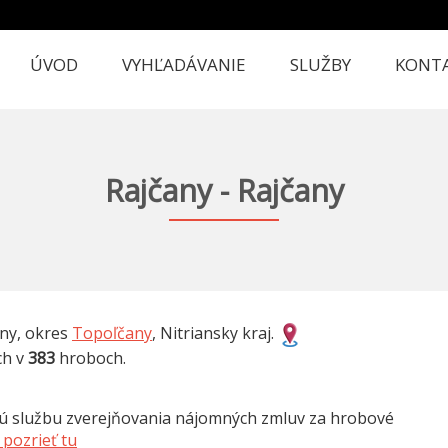
ÚVOD
VYHĽADÁVANIE
SLUŽBY
KONT
Rajčany - Rajčany
any, okres
Topoľčany
, Nitriansky kraj.
ch v
383
hroboch.
nú službu zverejňovania nájomných zmluv za hrobové
pozrieť tu