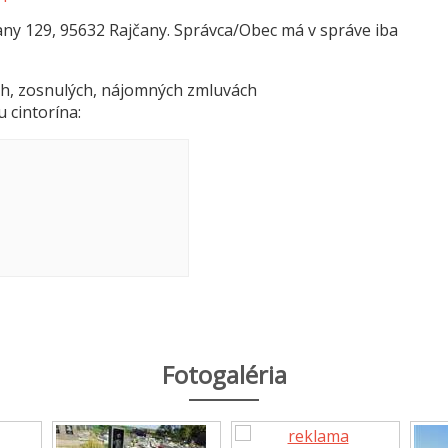
čany 129, 95632 Rajčany. Správca/Obec má v správe iba
h, zosnulých, nájomných zmluvách
u cintorína:
Fotogaléria