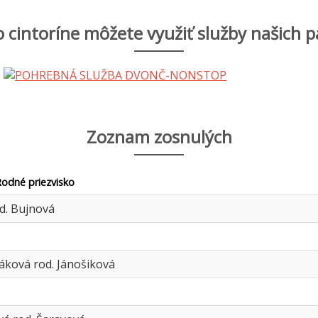
 cintoríne môžete využiť služby našich p
Zoznam zosnulých
Rodné priezvisko
d. Bujnová
áková rod. Jánošiková