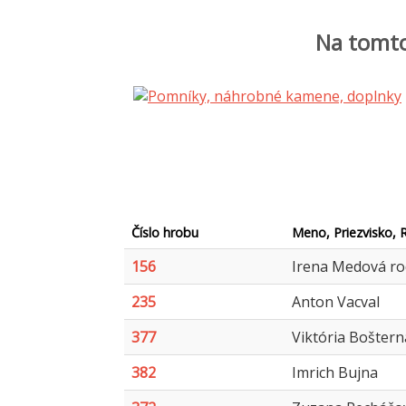
Na tomto
Číslo hrobu
Meno, Priezvisko, 
156
Irena Medová ro
235
Anton Vacval
377
Viktória Boštern
382
Imrich Bujna