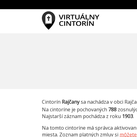
Cintorín
Rajčany
sa nachádza v obci Rajč
Na cintoríne je pochovaných
788
zosnulý
Najstarší záznam pochádza z roku
1903
.
Na tomto cintoríne má správca aktivova
miesta. Zoznam platných zmluv si
môžete 