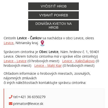
VYČISTIŤ HROB
VYBAVIŤ POHREB
DONÁŠKA KVETOV NA
HROB
Cintorín
Levice - Čankov
sa nachádza v obci Levice, okres
Levice
, Nitriansky kraj.
Správcom cintorína je
Obec Levice
, Nám. hrdinov č. 1, 93401
Levice. Okrem tohoto cintorína má v správe ešte cintorín(y)
Levice - Levice
(0 hrobových miest)
Levice - Kalinčiakovo
(0
hrobových miest)
Levice - Malý Kiar
(0 hrobových miest)
Ohľadom informácie o hrobových miestach, zosnulých,
nájomných zmluvách
či iných náležitostiach kontaktujte správcu cintorína:
tel:+421 36 6350279
primator@levice.sk