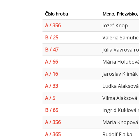
Číslo hrobu
Meno, Priezvisko,
A / 356
Jozef Knop
B / 25
Valéria Samuhe
B / 47
Júlia Vavrová r
A / 66
Mária Holubová
A / 16
Jaroslav Klimák
A / 33
Ludka Alaksová
A / 5
Vilma Alaksová 
B / 65
Ingrid Kukiová 
A / 356
Mária Knopová
A / 365
Rudolf Fialka