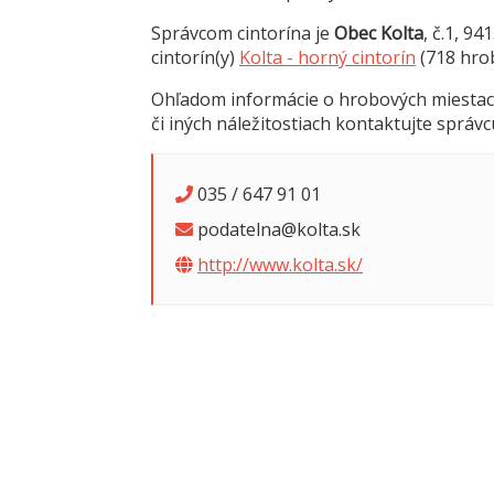
Správcom cintorína je
Obec Kolta
, č.1, 9
cintorín(y)
Kolta - horný cintorín
(718 hro
Ohľadom informácie o hrobových miestac
či iných náležitostiach kontaktujte správc
035 / 647 91 01
podatelna@kolta.sk
http://www.kolta.sk/