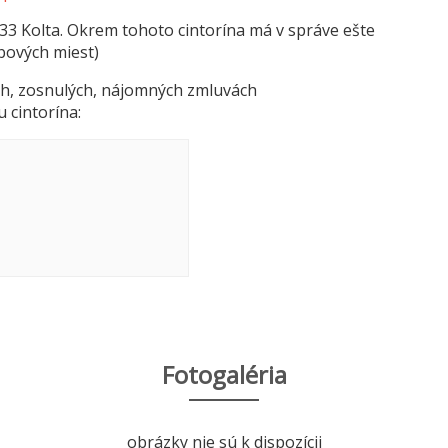
4133 Kolta. Okrem tohoto cintorína má v správe ešte
bových miest)
h, zosnulých, nájomných zmluvách
u cintorína:
Fotogaléria
obrázky nie sú k dispozícii