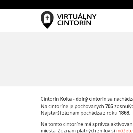
Cintorín
Kolta - dolný cintorín
sa nachádza
Na cintoríne je pochovaných
705
zosnulý
Najstarší záznam pochádza z roku
1868
.
Na tomto cintoríne má správca aktivova
miesta. Zoznam platných zmluv si
môžete 