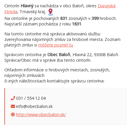
Cintorín
Hlavný
sa nachádza v obci Baloň, okres
Dunajská
Streda
, Trnavský kraj.
Na cintoríne je pochovaných
831
zosnulých v
399
hroboch.
Najstarší záznam pochádza z roku
1831
.
Na tomto cintoríne má správca aktivovanú službu
zverejňovania nájomných zmluv za hrobové miesta. Zoznam
platných zmluv si
môžete pozrieť tu
Správcom cintorína je
Obec Baloň
, Hlavná 22, 93008 Baloň.
Správca/Obec má v správe iba tento cintorín.
Ohľadom informácie o hrobových miestach, zosnulých,
nájomných zmluvách
či iných náležitostiach kontaktujte správcu cintorína:
031 / 554 12 04
info@obecbalon.sk
http://www.obecbalon.sk/