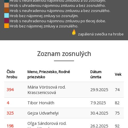
Hrob s neuhradenou nájomnou zmluvou a so zosnulým.
Hrob s uhradenou nájomnou zmluvou a bez zosnulého.
Hrob s neuhradenou nájomnou zmluvou a bez zosnulého.
Hrob bez nájomnej zmluvy so zosnulým.
Hrob s neuhradenou nájomnou zmluvou po tlecej dobe.
Hrob bez nájomnej zmluvy a zosnulého.
zapálená sviečka na hrobe
Zoznam zosnulých
Číslo
Meno, Priezvisko, Rodné
Dátum
Vek
hrobu
priezvisko
úmrtia
Mária Vörösová rod.
394
29.9.2025
74
Krascsenicsová
4
Tibor Horváth
7.9.2025
82
325
Gejza Udvarhelyi
30.4.2025
75
Oľga Sándorová rod.
198
26.2.2025
92