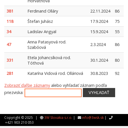
Horváthová
381
Ferdinand Olláry
22.11.2024
86
118
Štefan Juhász
17.9.2024
75
34
Ladislav Angyal
15.9.2024
55
Anna Patasyová rod.
47
2.3.2024
86
Szabóová
Etela Johancsíková rod.
331
30.1.2024
80
Tóthová
281
Katarína Vidová rod. Olláriová
30.8.2023
92
Zobraziť ďaľšie záznamy
alebo vyhľadať záznam podľa
priezviska:
VYHĽADAŤ
Copyright © 2025 |
3W Slovakia s.r.o.
|
info@3wsk.sk
|
+421 903 210 053