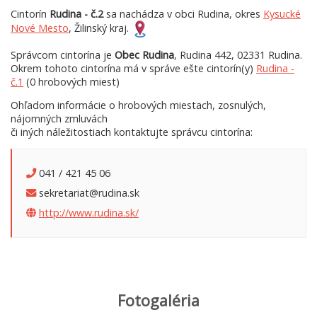
Cintorín
Rudina - č.2
sa nachádza v obci Rudina, okres
Kysucké
Nové Mesto
, Žilinský kraj.
Správcom cintorína je
Obec Rudina
, Rudina 442, 02331 Rudina.
Okrem tohoto cintorína má v správe ešte cintorín(y)
Rudina -
č.1
(0 hrobových miest)
Ohľadom informácie o hrobových miestach, zosnulých,
nájomných zmluvách
či iných náležitostiach kontaktujte správcu cintorína:
041 / 421 45 06
sekretariat@rudina.sk
http://www.rudina.sk/
Fotogaléria