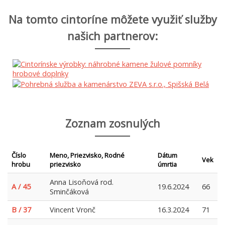
Na tomto cintoríne môžete využiť služby
našich partnerov:
Zoznam zosnulých
Číslo
Meno, Priezvisko, Rodné
Dátum
Vek
hrobu
priezvisko
úmrtia
Anna Lisoňová rod.
A / 45
19.6.2024
66
Sminčáková
B / 37
Vincent Vronč
16.3.2024
71