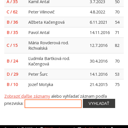
A / 35
Kamil Antal
3.7.2023
50
C / 62
Peter Vilinovič
4.8.2022
70
B / 36
Alžbeta Kačengová
6.11.2021
54
B / 35
Pavol Antal
14.11.2016
71
Mária Rovderová rod.
C / 15
12.7.2016
82
Richvalská
Ľudmila Bartková rod.
B / 24
30.4.2016
70
Kačengová
D / 29
Peter Šurc
14.1.2016
53
B / 10
Jozef Motyka
21.4.2015
75
Zobraziť ďaľšie záznamy
alebo vyhľadať záznam podľa
priezviska:
VYHĽADAŤ