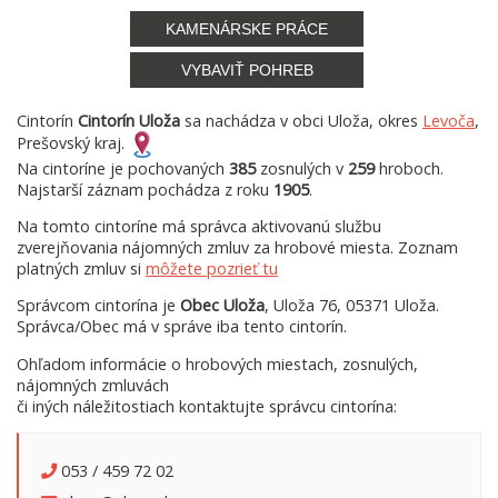
KAMENÁRSKE PRÁCE
VYBAVIŤ POHREB
Cintorín
Cintorín Uloža
sa nachádza v obci Uloža, okres
Levoča
,
Prešovský kraj.
Na cintoríne je pochovaných
385
zosnulých v
259
hroboch.
Najstarší záznam pochádza z roku
1905
.
Na tomto cintoríne má správca aktivovanú službu
zverejňovania nájomných zmluv za hrobové miesta. Zoznam
platných zmluv si
môžete pozrieť tu
Správcom cintorína je
Obec Uloža
, Uloža 76, 05371 Uloža.
Správca/Obec má v správe iba tento cintorín.
Ohľadom informácie o hrobových miestach, zosnulých,
nájomných zmluvách
či iných náležitostiach kontaktujte správcu cintorína:
053 / 459 72 02