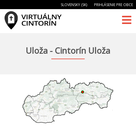
SLOVENSKY (SK)
PRIHLÁSENIE PRE OBCE
Uloža - Cintorín Uloža