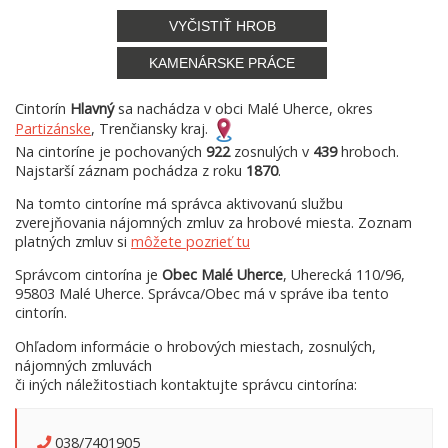
VYČISTIŤ HROB
KAMENÁRSKE PRÁCE
Cintorín
Hlavný
sa nachádza v obci Malé Uherce, okres
Partizánske
, Trenčiansky kraj.
Na cintoríne je pochovaných
922
zosnulých v
439
hroboch.
Najstarší záznam pochádza z roku
1870
.
Na tomto cintoríne má správca aktivovanú službu
zverejňovania nájomných zmluv za hrobové miesta. Zoznam
platných zmluv si
môžete pozrieť tu
Správcom cintorína je
Obec Malé Uherce
, Uherecká 110/96,
95803 Malé Uherce. Správca/Obec má v správe iba tento
cintorín.
Ohľadom informácie o hrobových miestach, zosnulých,
nájomných zmluvách
či iných náležitostiach kontaktujte správcu cintorína:
038/7401905