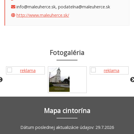
info@maleuherce.sk, podatelna@maleuherce.sk
http://www.maleuherce.sk/
Fotogaléria
Mapa cintorína
Dátum poslednej aktualizácie údajov: 29.7.2026