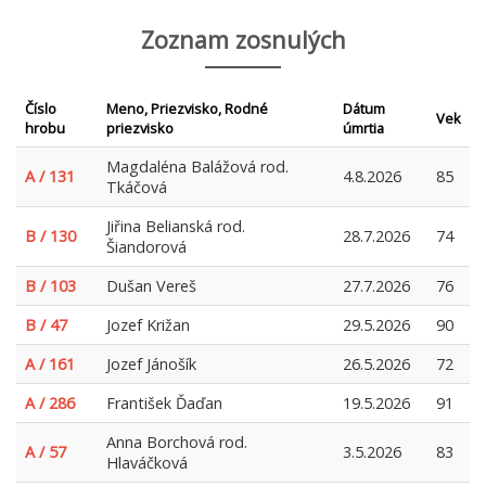
Zoznam zosnulých
Číslo
Meno, Priezvisko, Rodné
Dátum
Vek
hrobu
priezvisko
úmrtia
Magdaléna Balážová rod.
A / 131
4.8.2026
85
Tkáčová
Jiřina Belianská rod.
B / 130
28.7.2026
74
Šiandorová
B / 103
Dušan Vereš
27.7.2026
76
B / 47
Jozef Križan
29.5.2026
90
A / 161
Jozef Jánošík
26.5.2026
72
A / 286
František Ďaďan
19.5.2026
91
Anna Borchová rod.
A / 57
3.5.2026
83
Hlaváčková