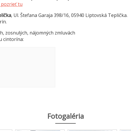
pozrieť tu
lička
, Ul. Štefana Garaja 398/16, 05940 Liptovská Teplička.
rín.
h, zosnulých, nájomných zmluvách
u cintorína:
Fotogaléria