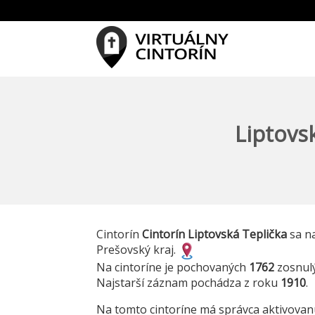
Liptovsk
Cintorín
Cintorín Liptovská Teplička
sa na
Prešovský kraj.
Na cintoríne je pochovaných
1762
zosnul
Najstarší záznam pochádza z roku
1910
.
Na tomto cintoríne má správca aktivova