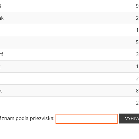
á
9
ak
2
1
5
vá
3
k
1
2
k
8
2
áznam podľa priezviska:
VYHĽ