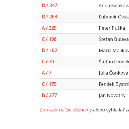
D / 347
Anna Kičákov
D / 263
Ľubomír Ovsi
A / 225
Peter Puška
C / 196
Štefan Bulava
D / 102
Mária Maliko
C / 70
Štefan Fende
A / 7
Júlia Čonková
C / 179
Fendek Bystrí
B / 277
Ján Novotný
Zobraziť ďaľšie záznamy
alebo vyhľadať z