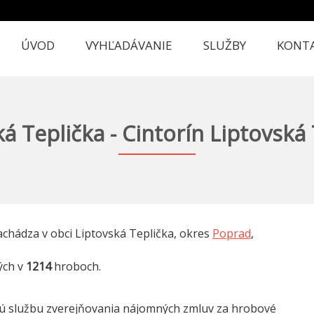
ÚVOD
VYHĽADÁVANIE
SLUŽBY
KONT
á Teplička - Cintorín Liptovská
chádza v obci Liptovská Teplička, okres
Poprad
,
ých v
1214
hroboch.
nú službu zverejňovania nájomných zmluv za hrobové