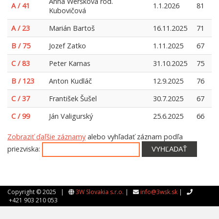
Anna Weršková rod.
A / 41
1.1.2026
81
Kubovičová
A / 23
Marián Bartoš
16.11.2025
71
B / 75
Jozef Zatko
1.11.2025
67
C / 83
Peter Karnas
31.10.2025
75
B / 123
Anton Kudláč
12.9.2025
76
C / 37
František Šušel
30.7.2025
67
C / 99
Ján Valigurský
25.6.2025
66
Zobraziť ďaľšie záznamy
alebo vyhľadať záznam podľa
priezviska:
VYHĽADAŤ
Copyright © 2025 |
3W Slovakia s.r.o.
|
info@3wsk.sk
|
+421 903 210 053