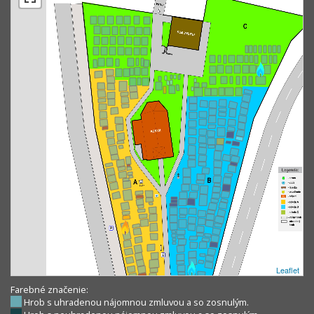
Leaflet
Farebné značenie:
Hrob s uhradenou nájomnou zmluvou a so zosnulým.