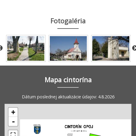
Fotogaléria
Mapa cintorína
Dátum poslednej aktualizácie údajov: 4.8.2026
+
-