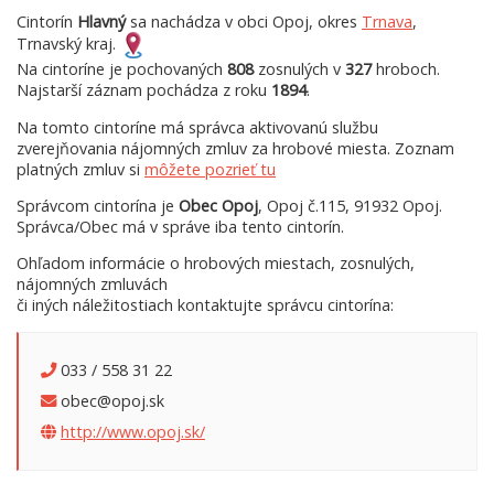
Cintorín
Hlavný
sa nachádza v obci Opoj, okres
Trnava
,
Trnavský kraj.
Na cintoríne je pochovaných
808
zosnulých v
327
hroboch.
Najstarší záznam pochádza z roku
1894
.
Na tomto cintoríne má správca aktivovanú službu
zverejňovania nájomných zmluv za hrobové miesta. Zoznam
platných zmluv si
môžete pozrieť tu
Správcom cintorína je
Obec Opoj
, Opoj č.115, 91932 Opoj.
Správca/Obec má v správe iba tento cintorín.
Ohľadom informácie o hrobových miestach, zosnulých,
nájomných zmluvách
či iných náležitostiach kontaktujte správcu cintorína:
033 / 558 31 22
obec@opoj.sk
http://www.opoj.sk/