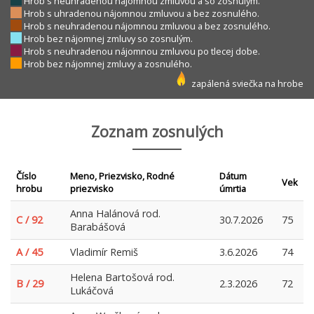
Hrob s neuhradenou nájomnou zmluvou a so zosnulým.
Hrob s uhradenou nájomnou zmluvou a bez zosnulého.
Hrob s neuhradenou nájomnou zmluvou a bez zosnulého.
Hrob bez nájomnej zmluvy so zosnulým.
Hrob s neuhradenou nájomnou zmluvou po tlecej dobe.
Hrob bez nájomnej zmluvy a zosnulého.
zapálená sviečka na hrobe
Zoznam zosnulých
Číslo
Meno, Priezvisko, Rodné
Dátum
Vek
hrobu
priezvisko
úmrtia
Anna Halánová rod.
C / 92
30.7.2026
75
Barabášová
A / 45
Vladimír Remiš
3.6.2026
74
Helena Bartošová rod.
B / 29
2.3.2026
72
Lukáčová