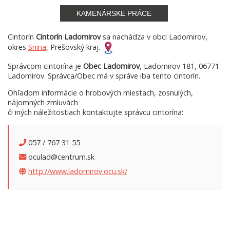
KAMENÁRSKE PRÁCE
Cintorín
Cintorín Ladomirov
sa nachádza v obci Ladomirov,
okres
Snina
, Prešovský kraj.
Správcom cintorína je
Obec Ladomirov
, Ladomirov 181, 06771
Ladomirov. Správca/Obec má v správe iba tento cintorín.
Ohľadom informácie o hrobových miestach, zosnulých,
nájomných zmluvách
či iných náležitostiach kontaktujte správcu cintorína:
057 / 767 31 55
oculad@centrum.sk
http://www.ladomirov.ocu.sk/