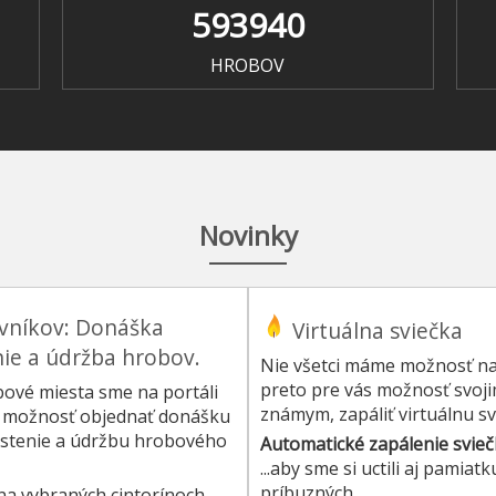
593940
HROBOV
Novinky
evníkov: Donáška
Virtuálna sviečka
nie a údržba hrobov.
Nie všetci máme možnosť nav
preto pre vás možnosť svoji
obové miesta sme na portáli
známym, zapáliť virtuálnu s
u – možnosť objednať donášku
istenie a údržbu hrobového
Automatické zapálenie svieč
...aby sme si uctili aj pamia
príbuzných.
 na vybraných cintorínoch