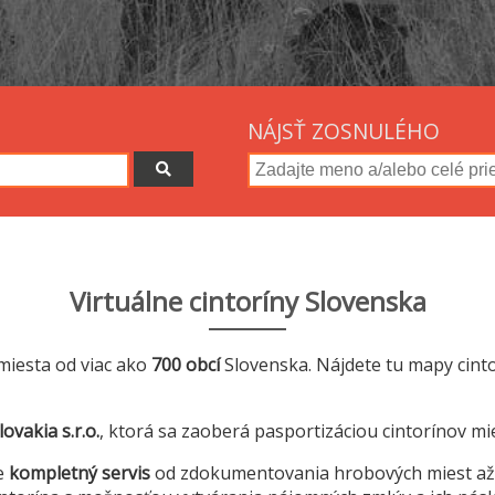
NÁJSŤ ZOSNULÉHO
Virtuálne cintoríny Slovenska
miesta od viac ako
700 obcí
Slovenska. Nájdete tu mapy cint
ovakia s.r.o.
, ktorá sa zaoberá pasportizáciou cintorínov mi
e
kompletný servis
od zdokumentovania hrobových miest a