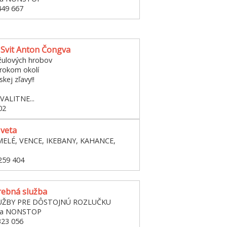
449 667
Svit Anton Čongva
žulových hrobov
irokom okolí
kej zľavy!!
VALITNE...
02
Iveta
MELÉ, VENCE, IKEBANY, KAHANCE,
259 404
ebná služba
UŽBY PRE DÔSTOJNÚ ROZLUČKU
žba NONSTOP
323 056