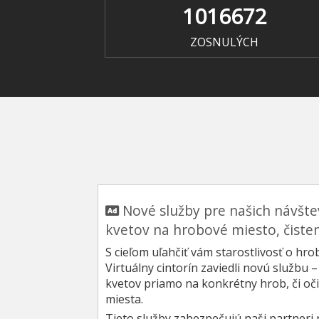
1016672
ZOSNULÝCH
Nové služby pre našich návšt
kvetov na hrobové miesto, čiste
S cieľom uľahčiť vám starostlivosť o hr
Virtuálny cintorín zaviedli novú služb
kvetov priamo na konkrétny hrob, či oč
miesta.
Tieto služby zabezpečujú naši partneri