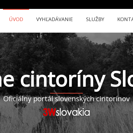
ÚVOD
VYHĽADÁVANIE
SLUŽBY
KONT
ne cintoríny S
Oficiálny portál slovenských cintorínov