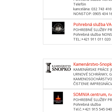
Telefón
kancelária: 032 743 416
NONSTOP: 0905 434 1
Pohrebná služba VA-SI
POHREBNÉ SLUŽBY P
Pohrebná služba NON
TEL.:+421 911 011 020
Kamenárstvo-Snopko,
KAMENÁRSKE PRÁCE: 
URNOVÉ SCHRÁNKY, G
KAMENOSOCHÁRSTVO
ČISTENIE IMPREGNÁCIA 
SOMNIA centrum, n.
POHREBNÉ SLUŽBY P
Pohrebná služba
Tel.č.:+421 915 545 040