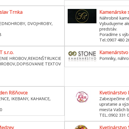
slav Trnka
Kamenárske s
Náhrobné kame
JEDNOHROBY, DVOJHROBY,
Vybudujeme ale
predstáv.
8
Poradíme s výb
Tel.:0907 480 2
s.r.o.
Kamenárstvo 
NIE HROBOV,REKONŠTRUKCIE
Pomníky, náhr
ROBOV,DOPISOVANIE TEXTOV
rden Rišňovce
Kvetinárstvo
ENCE, IKEBANY, KAHANCE,
Zabezpečíme do
upratanie a vý
0
miesta Vašich b
TEL.:0902 331 
Medzev
Kvetinárstvo