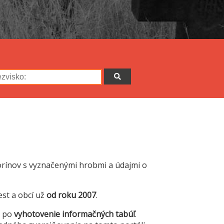
orínov s vyznačenými hrobmi a údajmi o
est a obcí už
od roku 2007
.
ž po
vyhotovenie informačných tabúľ
.