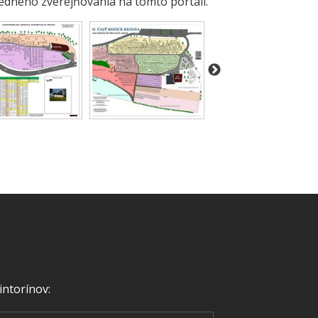
edného zverejňovania na tomto portáli.
intorínov: