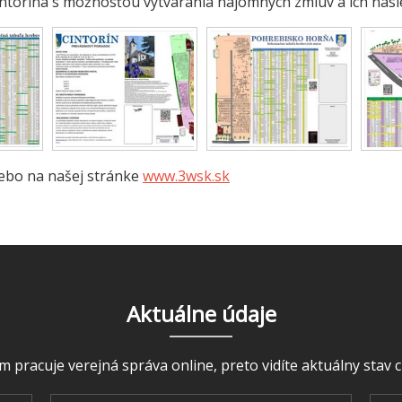
intorína s možnosťou vytvárania nájomných zmlúv a ich násl
ebo na našej stránke
www.3wsk.sk
Aktuálne údaje
m pracuje verejná správa online, preto vidíte aktuálny stav c