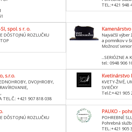
TEL.:+421 948 
1
61
, spol. s r. o.
Kamenárstvo 
RE DÔSTOJNÚ ROZLUČKU
Najväčší výber 
STOP
a pomníkov v š
Možnosť seniors
...SERIÓZNE A K
tel.: 0948 906 1
 s.r.o.
Kvetinárstvo 
JEDNOHROBY, DVOJHROBY,
KVETY-ŽIVÉ, U
RAVÍROVANIE,
SVIEČKY
,
Tel.č:+421 905 
TEL.Č.: +421 907 818 038
o.
PAUKO - pohr
RE DÔSTOJNÚ ROZLUČKU
POHREBNÉ SL
Pohrebná slu
TEL.:+421 905 