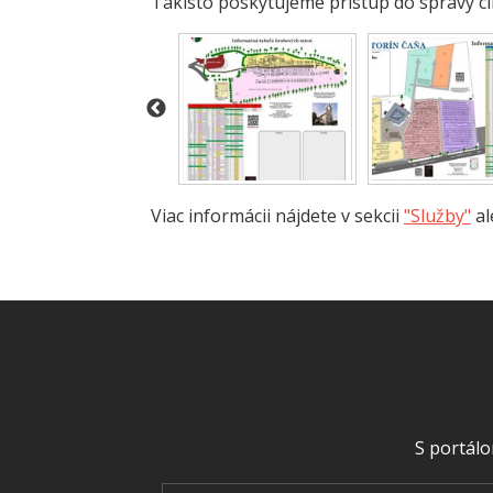
Takisto poskytujeme prístup do správy c
Viac informácii nájdete v sekcii
"Služby"
al
S portálo