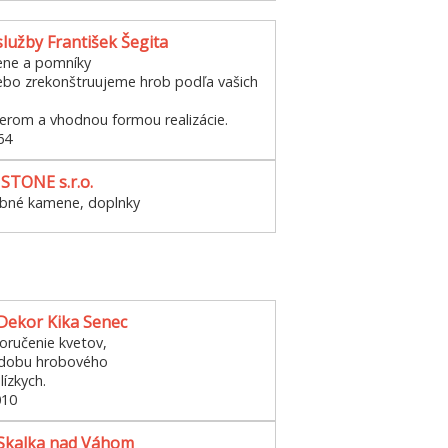
lužby František Šegita
ne a pomníky
bo zrekonštruujeme hrob podľa vašich
erom a vhodnou formou realizácie.
64
STONE s.r.o.
obné kamene, doplnky
 Dekor Kika Senec
ručenie kvetov,
zdobu hrobového
lízkych.
010
 Skalka nad Váhom