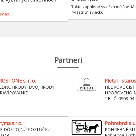
Takto zapálená sviečka má špeciál
"vlastnú" sviečku.
e nás.
Partneri
OSTONE s. r. o.
Pietal - staro
JEDNOHROBY, DVOJHROBY,
HĹBKOVÉ ČIST
RAVÍROVANIE,
HROBOVÉHO M
O
TEL.Č: 0903 94
yma s.r.o.
Pohrebná slu
E DÔSTOJNÚ ROZLUČKU.
POHREBNÉ SL
STOP
Pohrebná slu