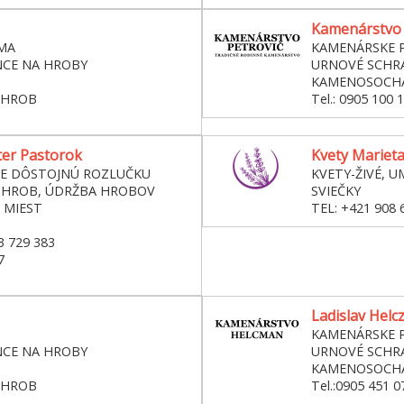
Kamenárstvo P
MA
KAMENÁRSKE P
NCE NA HROBY
URNOVÉ SCHRÁ
KAMENOSOCH
 HROB
Tel.: 0905 100 
ter Pastorok
Kvety Marieta
RE DÔSTOJNÚ ROZLUČKU
KVETY-ŽIVÉ, U
 HROB, ÚDRŽBA HROBOV
SVIEČKY
 MIEST
TEL: +421 908 
3 729 383
7
Ladislav Hel
KAMENÁRSKE P
NCE NA HROBY
URNOVÉ SCHRÁ
KAMENOSOCH
 HROB
Tel.:0905 451 0