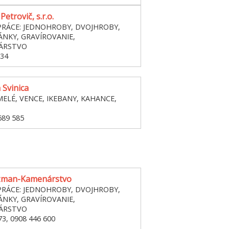
etrovič, s.r.o.
RÁCE: JEDNOHROBY, DVOJHROBY,
NKY, GRAVÍROVANIE,
ÁRSTVO
134
 Svinica
MELÉ, VENCE, IKEBANY, KAHANCE,
689 585
czman-Kamenárstvo
RÁCE: JEDNOHROBY, DVOJHROBY,
NKY, GRAVÍROVANIE,
ÁRSTVO
73, 0908 446 600