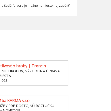
nu šedú farbu a je možné namiesto nej zapáliť
stlivosť o hroby | Trencin
ENIE HROBOV, VÝZDOBA A ÚPRAVA
IESTA.
4 023
žba KARMA s.r.o.
UŽBY PRE DÔSTOJNÚ ROZLUČKU
žba NONSTOP