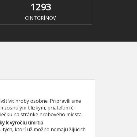
1293
CINTORÍNOV
štíviť hroby osobne. Pripravili sme
m zosnulým blízkym, priateľom či
viečku na stránke hrobového miesta.
ky k výročiu úmrtia
tku tých, ktorí už možno nemajú žijúcich