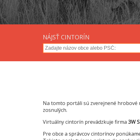
NÁJSŤ CINTORÍN
Na tomto portáli sú zverejnené hrobové 
zosnulých.
Virtuálny cintorín prevádzkuje firma
3W Sl
Pre obce a správcov cintorínov ponúkam