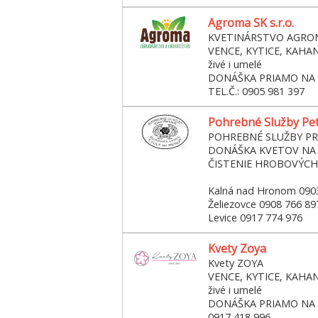
Agroma SK s.r.o.
KVETINÁRSTVO AGRO
VENCE, KYTICE, KAHA
živé i umelé
DONÁŠKA PRIAMO NA
TEL.Č.: 0905 981 397
Pohrebné Služby Pe
POHREBNÉ SLUŽBY P
DONÁŠKA KVETOV NA
ČISTENIE HROBOVÝCH
Kalná nad Hronom 090
Želiezovce 0908 766 89
Levice 0917 774 976
Kvety Zoya
Kvety ZOYA
VENCE, KYTICE, KAHA
živé i umelé
DONÁŠKA PRIAMO NA
0917 418 996