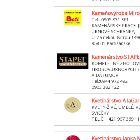
Kameňovýroba Miro
Tel.: 0905 831 361
KAMENÁRSKE PRÁCE: 
URNOVÉ SCHRÁNKY,
Ul.Za riekou Nitrou 149
958 01 Partizánske
Kamenárstvo STAPET 
KOMPLETNÉ ZHOTOVE
HROBOV,URNOVÝCH H
A DÁTUMOV.
Tel.:0944 972 492
0903 382 122
Kvetinárstvo A laGa
KVETY-ŽIVÉ, UMELÉ, V
SVIEČKY
TEL.Č: +421 907 369 11
Kvetinárstvo Janka 